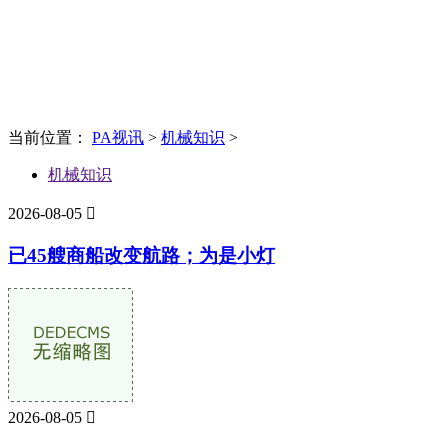
News
新闻资讯
当前位置：
PA视讯
>
机械知识
>
机械知识
2026-08-05

已45艘商船改变航路；为是小灯
2026-08-05
