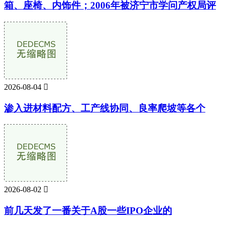
箱、座椅、内饰件；2006年被济宁市学问产权局评
2026-08-04

渗入进材料配方、工产线协同、良率爬坡等各个
2026-08-02

前几天发了一番关于A股一些IPO企业的