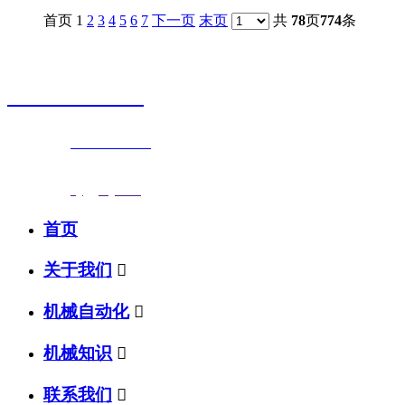
首页 1
2
3
4
5
6
7
下一页
末页
共
78
页
774
条
销售热线
0523-87590811
联系电话：
0523-87590811
传真号码：0523-87686463
邮箱地址：
nj@jsnj.com
首页
关于我们

机械自动化

机械知识

联系我们
