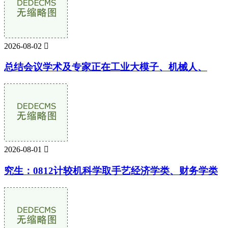
2026-08-02

总结会议学术及专家正在工业大模子、机械人、
2026-08-01

究生：0812计较机科学取手艺经济学类、财务学类